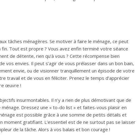
si aux tâches ménagères. Se motiver à faire le ménage, ce peut
a fin. Tout est propre ? Vous avez enfin terminé votre séance
ent de détente, rien qu’à vous ? Cette récompense bien
e vos envies. Il peut s’agir de vous prélasser dans un bon bain,
lement envie, ou de visionner tranquillement un épisode de votre
re travail et de vous en féliciter. Prenez le temps d’apprécier
tre œuvre !
bjectifs insurmontables. Il n’y a rien de plus démotivant que de
e ménage. Dressez une « to-do list » et faites-vous plaisir en
 ménage est possible grâce à une somme de petits détails et
n moment gratifiant. L’essentiel est de ne surtout pas se laisser
eur de la tâche. Alors à vos balais et bon courage !