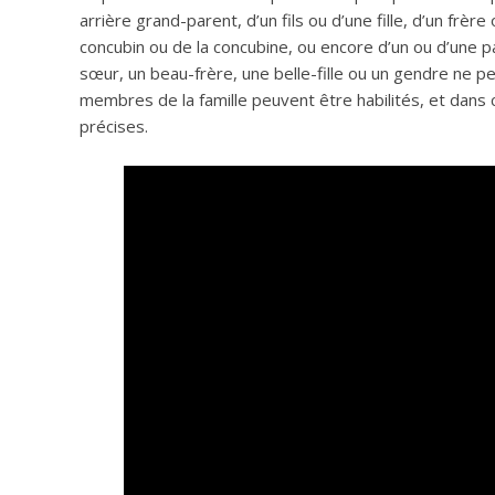
arrière grand-parent, d’un fils ou d’une fille, d’un frèr
concubin ou de la concubine, ou encore d’un ou d’une p
sœur, un beau-frère, une belle-fille ou un gendre ne peuv
membres de la famille peuvent être habilités, et dans c
précises.