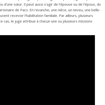
e ou d’une sœur. Il peut aussi s’agir de l’épouse ou de l’époux, du
artenaire de Pacs. En revanche, une nièce, un neveu, une belle-
ent recevoir l’habilitation familiale. Par ailleurs, plusieurs
e cas, le juge attribue à chacun une ou plusieurs missions